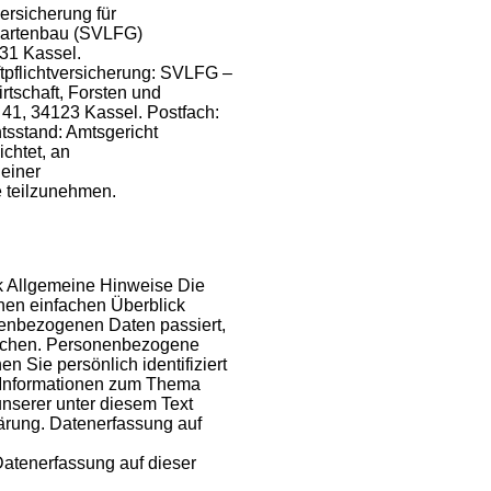
ersicherung für
 Gartenbau (SVLFG)
31 Kassel.
ftpflichtversicherung: SVLFG –
rtschaft, Forsten und
41, 34123 Kassel. Postfach:
tsstand: Amtsgericht
ichtet, an
 einer
e teilzunehmen.
ck Allgemeine Hinweise Die
nen einfachen Überblick
nenbezogenen Daten passiert,
uchen. Personenbezogene
en Sie persönlich identifiziert
 Informationen zum Thema
nserer unter diesem Text
ärung. Datenerfassung auf
 Datenerfassung auf dieser