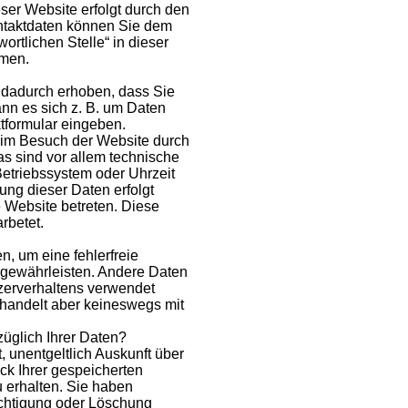
ser Website erfolgt durch den
ntaktdaten können Sie dem
ortlichen Stelle“ in dieser
hmen.
 dadurch erhoben, dass Sie
ann es sich z. B. um Daten
ktformular eingeben.
im Besuch der Website durch
as sind vor allem technische
 Betriebssystem oder Uhrzeit
sung dieser Daten erfolgt
e Website betreten. Diese
rbetet.
n, um eine fehlerfreie
u gewährleisten. Andere Daten
zerverhaltens verwendet
handelt aber keineswegs mit
üglich Ihrer Daten?
, unentgeltlich Auskunft über
k Ihrer gespeicherten
erhalten. Sie haben
ichtigung oder Löschung