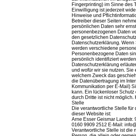
Fingerprinting) im Sinne des
Einwilligung ist jederzeit wid
Hinweise und Pflichtinformat
Betreiber dieser Seiten nehm
persönlichen Daten sehr ernst
personenbezogenen Daten ver
den gesetzlichen Datenschutz
Datenschutzerklärung. Wenn 
werden verschiedene person
Personenbezogene Daten sind
persönlich identifiziert werd
Datenschutzerklärung erläute
und wofür wir sie nutzen. Sie 
welchem Zweck das geschieht.
die Datenübertragung im Intern
Kommunikation per E-Mail) S
kann. Ein lückenloser Schutz 
durch Dritte ist nicht möglich
Stelle
Die verantwortliche Stelle für
dieser Website ist:
Arne Esser Geismar Landstr. 
0160 9909 2512 E-Mail: info
Verantwortliche Stelle ist die 
Person, die allein oder gemei