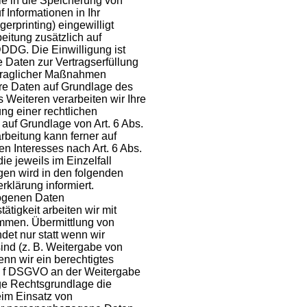
ie in die Speicherung von
f Informationen in Ihr
gerprinting) eingewilligt
beitung zusätzlich auf
DDG. Die Einwilligung ist
re Daten zur Vertragserfüllung
rtraglicher Maßnahmen
Ihre Daten auf Grundlage des
s Weiteren verarbeiten wir Ihre
ung einer rechtlichen
d auf Grundlage von Art. 6 Abs.
rbeitung kann ferner auf
n Interesses nach Art. 6 Abs.
ie jeweils im Einzelfall
en wird in den folgenden
klärung informiert.
ogenen Daten
tigkeit arbeiten wir mit
ammen. Übermittlung von
et nur statt wenn wir
 sind (z. B. Weitergabe von
nn wir ein berechtigtes
lit. f DSGVO an der Weitergabe
ge Rechtsgrundlage die
eim Einsatz von