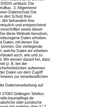
 TDDDG umfasst. Die
errufbar. 3. Allgemeine
ionen Datenschutz Die
en den Schutz Ihrer
. Wir behandeln Ihre
traulich und entsprechend
vorschriften sowie dieser
Sie diese Website benutzen,
enbezogene Daten erhoben.
 Daten, mit denen Sie
en können. Die vorliegende
rt, welche Daten wir erheben
erläutert auch, wie und zu
 Wir weisen darauf hin, dass
et (z. B. bei der
icherheitslücken aufweisen
der Daten vor dem Zugriff
. Hinweis zur verantwortlichen
 die Datenverarbeitung auf
9 37083 Göttingen Telefon:
@alto-baumpflege.de
natürliche oder juristische
nsam mit anderen über 3 / 7