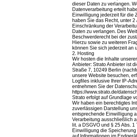
dieser Daten zu verlangen. W
Datenverarbeitung erteilt hab
Einwilligung jederzeit für di
haben Sie das Recht, unter 2
Einschränkung der Verarbeit
Daten zu verlangen. Des Weit
Beschwerderecht bei der zust
Hierzu sowie zu weiteren Fr
können Sie sich jederzeit an
2. Hosting
Wir hosten die Inhalte unsere
Anbieter: Strato Anbieter ist d
Straße 7, 10249 Berlin (nachf
unsere Website besuchen, erf
Logfiles inklusive Ihrer IP-Ad
entnehmen Sie der Datenschut
https://www.strato.de/datens
Strato erfolgt auf Grundlage vo
Wir haben ein berechtigtes In
zuverlässigen Darstellung un
entsprechende Einwilligung ab
Verarbeitung ausschließlich a
lit. a DSGVO und § 25 Abs. 1
Einwilligung die Speicherung
auf Informationen im Endgerät