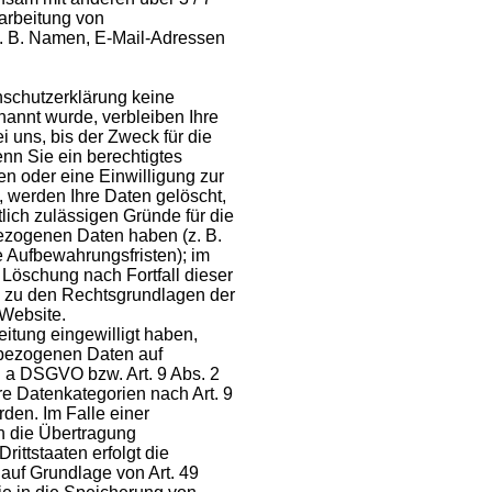
rarbeitung von
. B. Namen, E-Mail-Adressen
nschutzerklärung keine
nannt wurde, verbleiben Ihre
uns, bis der Zweck für die
enn Sie ein berechtigtes
n oder eine Einwilligung zur
, werden Ihre Daten gelöscht,
tlich zulässigen Gründe für die
ezogenen Daten haben (z. B.
e Aufbewahrungsfristen); im
e Löschung nach Fortfall dieser
 zu den Rechtsgrundlagen der
 Website.
eitung eingewilligt haben,
nbezogenen Daten auf
t. a DSGVO bzw. Art. 9 Abs. 2
re Datenkategorien nach Art. 9
den. Im Falle einer
in die Übertragung
ittstaaten erfolgt die
auf Grundlage von Art. 49