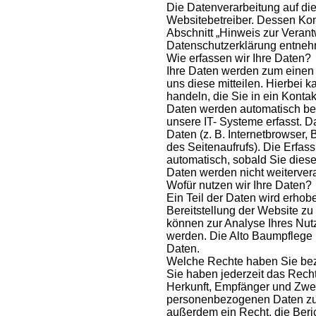
Die Datenverarbeitung auf die
Websitebetreiber. Dessen Ko
Abschnitt „Hinweis zur Verantw
Datenschutzerklärung entne
Wie erfassen wir Ihre Daten?
Ihre Daten werden zum einen
uns diese mitteilen. Hierbei k
handeln, die Sie in ein Konta
Daten werden automatisch be
unsere IT- Systeme erfasst. D
Daten (z. B. Internetbrowser,
des Seitenaufrufs). Die Erfas
automatisch, sobald Sie dies
Daten werden nicht weitervera
Wofür nutzen wir Ihre Daten?
Ein Teil der Daten wird erhobe
Bereitstellung der Website z
können zur Analyse Ihres Nut
werden. Die Alto Baumpflege 
Daten.
Welche Rechte haben Sie bez
Sie haben jederzeit das Recht
Herkunft, Empfänger und Zwec
personenbezogenen Daten zu 
außerdem ein Recht, die Ber