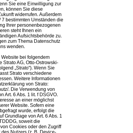
enn Sie eine Einwilligung zur
en, können Sie diese
e Zukunft widerrufen. Außerdem
 / 7 bestimmten Umständen die
ung Ihrer personenbezogenen
eren steht Ihnen ein
ändigen Aufsichtsbehörde zu.
agen zum Thema Datenschutz
 uns wenden.
r Website bei folgendem
ie Strato AG, Otto-Ostrowski-
olgend „Strato“). Wenn Sie
asst Strato verschiedene
ressen. Weitere Informationen
zerklärung von Strato:
chutz/. Die Verwendung von
n Art. 6 Abs. 1 lit. f DSGVO.
teresse an einer möglichst
serer Website. Sofern eine
gefragt wurde, erfolgt die
uf Grundlage von Art. 6 Abs. 1
 TDDDG, soweit die
 von Cookies oder den Zugriff
 des Nutzers (z. B. Device-