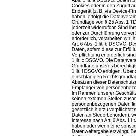
Abs. 1 lit. a DSGVO. Sofern S
Cookies oder in den Zugriff au
Endgerät (z. B. via Device-Fin
haben, erfolgt die Datenverar
Grundlage von § 25 Abs. 1 TD
jederzeit widerrufbar. Sind Ih
oder zur Durchführung vorve
erforderlich, verarbeiten wir 
Art. 6 Abs. 1 lit. b DSGVO. De
Daten, sofern diese zur Erfüll
Verpflichtung erforderlich sin
1 lit. c DSGVO. Die Datenvera
Grundlage unseres berechtigte
1 lit. f DSGVO erfolgen. Über d
einschlägigen Rechtsgrundlag
Absätzen dieser Datenschutzer
Empfänger von personenbez
Im Rahmen unserer Geschäftstä
keinen externen Stellen zus
personenbezogenen Daten find
gesetzlich hierzu verpflichtet
Daten an Steuerbehörden), we
Interesse nach Art. 6 Abs. 1 
haben oder wenn eine sonsti
Datenweitergabe erzwingt. B