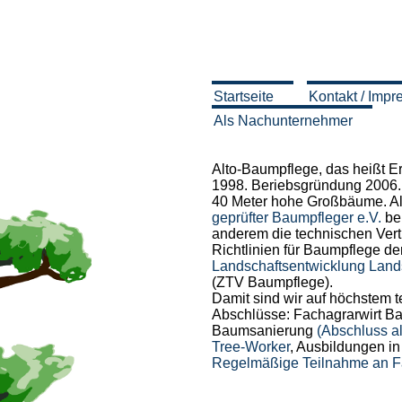
Startseite
Kontakt / Imp
Als Nachunternehmer
Alto-Baumpflege, das heißt E
1998. Beriebsgründung 2006.
40 Meter hohe Großbäume. Al
geprüfter Baumpfleger e.V.
ber
anderem die technischen Ver
Richtlinien für Baumpflege d
Landschaftsentwicklung Land
(ZTV Baumpflege).
Damit sind wir auf höchstem 
Abschlüsse: Fachagrarwirt B
Baumsanierung
(Abschluss a
Tree-Worker
, Ausbildungen i
Regelmäßige Teilnahme an 