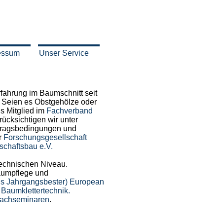
ressum
Unser Service
rfahrung im Baumschnitt seit
 Seien es Obstgehölze oder
s Mitglied im
Fachverband
ücksichtigen wir unter
tragsbedingungen und
er
Forschungsgesellschaft
schaftsbau e.V.
technischen Niveau.
aumpflege und
ls Jahrgangsbester)
European
n
Baumklettertechnik.
Fachseminaren
.